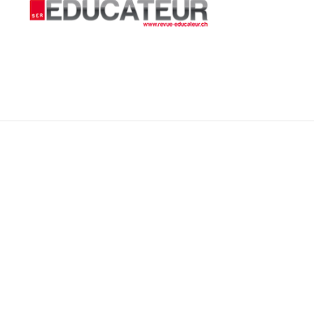
dactique disciplinaire s’est poursuivi en
isse avec son intégration dans le
aster MADD du 2Cr2D en 2019 pour
es enseignements de didactique des
iences de la nature. Chercheure
niore à l’Université de Fribourg depuis
19, elle a été requérante d’un Fonds
ational Suisse SPARK et membre d’un
tre projet soutenu par le FNS qui
aite des questions du jeu au Musée et
 suivi de l’activité des joueurs.