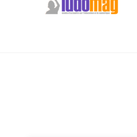
Décentralisons le World Wide Web :
Devenir propriétaire de son espace de
publication. Le Café pédagogique, No
181, avril
- Kaufmann, L. (2019). Enseigner les
humanités numériques ou enseigner
l’histoire à l’ère du numérique ? Le Café
pédagogique, No 187, juillet