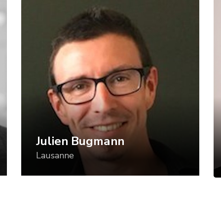
Julien Bugmann
C
Lausanne
S
Julien Bugmann est Professeur associé à
La
la Haute école pédagogique du Canton
as
de Vaud (HEP Vaud), dans le domaine
G
de l’éducation numérique avec une
ro
spécialisation sur le thème
l’
«informatique et société».
2
Julien Bugmann
Lausanne
Titulaire d’un doctorat en Sciences de
Au
l’Éducation, qui portait sur la mise en
de
relation des plans d'études avec la
l’
pratique des jeux vidéos en classe, il
6)
effectue, de 2016 à 2018, deux années
pr