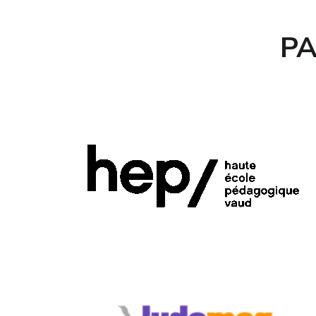
2019. La prochaine aura lieu du 6 au 8
avril 2020, toujours à Yverdon-les-Bains.
PA
Depuis 2018, je coordonne le plan
d’action numérique de la HEP-Vaud.
Depuis novembre 2008, je tiens aussi
une chronique mensuelle pour l’histoire
sur le site du Café pédagogique. Pour un
petit aperçu de mes contributions sur le
site du Café pédagogique, voici des
publications récentes :
– Kaufmann, L. (2017). A quelles
conditions la Classe inversée en histoire
est-elle innovante ? Le Café
pédagogique, No 174, janvier
- Kaufmann, L. (2018). Re-