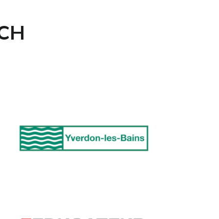
T dans le secondaire en
ance. Titulaire d’un doctorat
#CH
 didactique des
iences de l’Université Grenoble-Alpes
puis 2017 et qualifiée en sciences de
éducation, ses travaux s’intègrent dans
s domaines de la didactique des
iences et Environnements
formatiques pour l’Apprentissage
main. Recrutée en tant qu’attachée
mporaire d’enseignement et de
cherche à l’Université Grenoble-Alpes,
le a été impliquée dans la formation
s enseignants du primaire et du
condaire au sein des instituts de
rmation des enseignants.
on engagement dans la formation en