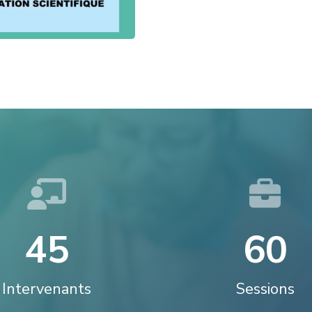
4
5
6
0
Intervenants
Sessions