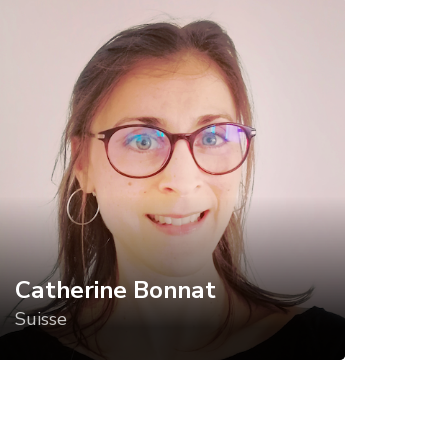
atherine Bonnat
uisse
 Dr Catherine Bonnat est Maîtresse
sistante au TECFA à l’Université de
enève et Directrice des programmes
mands de didactique disciplinaire à
Université de Fribourg depuis janvier
021.
Catherine Bonnat
Suisse
paravant, elle a étudié les sciences
 la vie et de la terre (SVT) à
université Pierre et Marie Curie (Paris
, et a obtenu le concours du
ofessorat pour l’enseignement des