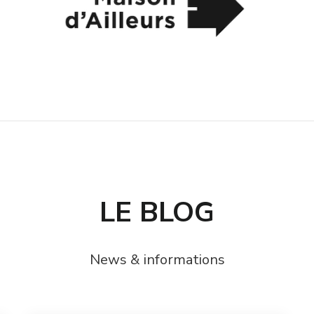
et inversement. Il participe également
di
activement au projet pilote en éducation
Su
numérique dans le canton de Vaud et
m
est membre du comité scientifique du
d
colloque Ludovia#CH.
sc
sé
20
N
au
tr
du
LE BLOG
News & informations