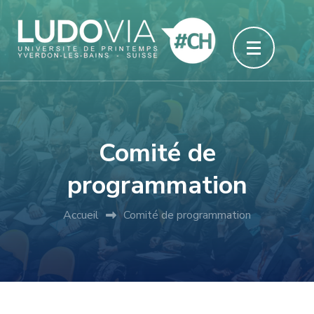
Aller
au
contenu
(Pressez
Entrée)
Comité de
programmation
Accueil
Comité de programmation