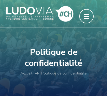
Aller
au
contenu
(Pressez
Entrée)
Politique de
confidentialité
Accueil
Politique de confidentialité