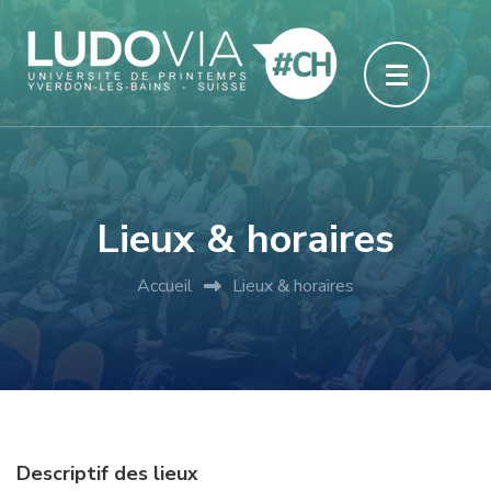
Aller
au
contenu
(Pressez
Entrée)
Lieux & horaires
Accueil
Lieux & horaires
Descriptif des lieux