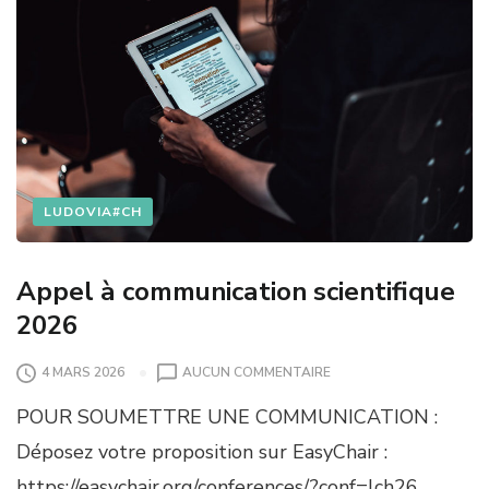
LUDOVIA#CH
Appel à communication scientifique
2026
S
4 MARS 2026
AUCUN COMMENTAIRE
U
POUR SOUMETTRE UNE COMMUNICATION :
R
A
Déposez votre proposition sur EasyChair :
P
https://easychair.org/conferences/?conf=lch26
P