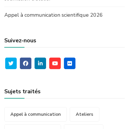
T
I
Appel à communication scientifique 2026
F
I
Q
U
Suivez-nous
E
2
0
2
6
Sujets traités
Appel à communication
Ateliers