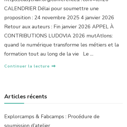
E
CALENDRIER Délai pour soumettre une
L
proposition : 24 novembre 2025 4 janvier 2026
À
C
Retour aux auteurs : Fin janvier 2026 APPEL À
O
CONTRIBUTIONS LUDOVIA 2026 mutAtIons:
M
M
quand le numérique transforme les métiers et la
U
formation tout au long de la vie Le …
N
I
C
Continuer la lecture
A
T
I
O
N
Articles récents
S
C
I
Explorcamps & Fabcamps : Procédure de
E
N
soumission d’atelier